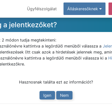
Ügyfélszolgálat
Álláskeresőknek
 a jelentkezőket?
t 2 módon tudja megtekinteni:
asználónévre kattintva a legördülő menüből válassza a
Jele
elentkezések (Itt csak azok a hirdetések jelennek meg, amir
asználónévre kattintva a legördülő menüből válassza ki a
H
jelentkezőkre.
Hasznosnak találta ezt az információt?
Igen
Nem