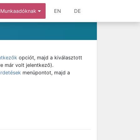
Munkaadóknak
EN
DE
ntkezők
opciót, majd a kiválasztott
e már volt jelentkező).
irdetések
menüpontot, majd a