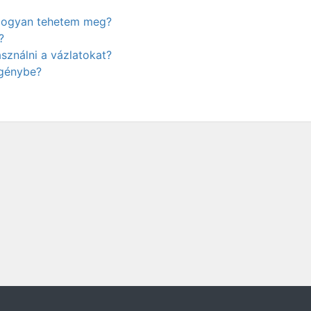
. Hogyan tehetem meg?
?
ználni a vázlatokat?
igénybe?