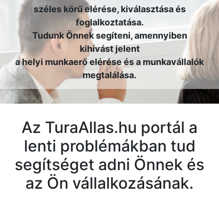
széles körű elérése, kiválasztása és
foglalkoztatása.
Tudunk Önnek segíteni, amennyiben
kihívást jelent
a helyi munkaerő elérése és a munkavállalók
megtalálása.
Az TuraAllas.hu portál a
lenti problémákban tud
segítséget adni Önnek és
az Ön vállalkozásának.