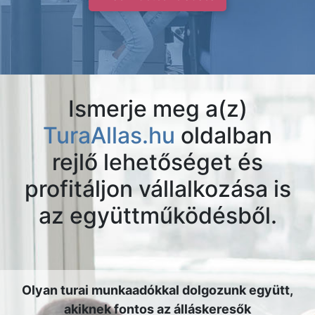
Ismerje meg a(z)
TuraAllas.hu
oldalban
rejlő lehetőséget és
profitáljon vállalkozása is
az együttműködésből.
Olyan turai munkaadókkal dolgozunk együtt,
akiknek fontos az álláskeresők