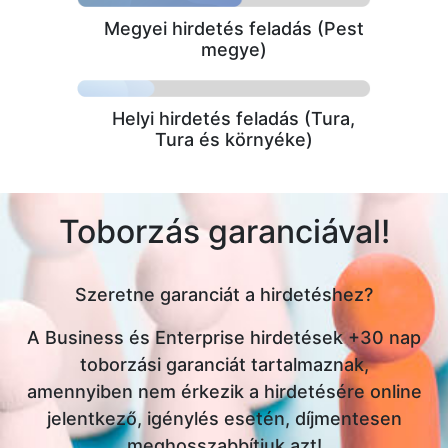
Megyei hirdetés feladás (Pest
megye)
Helyi hirdetés feladás (Tura,
Tura és környéke)
Toborzás garanciával!
Szeretne garanciát a hirdetéshez?
A Business és Enterprise hirdetések +30 nap
toborzási garanciát tartalmaznak,
amennyiben nem érkezik a hirdetésére online
jelentkező, igénylés esetén, díjmentesen
meghosszabbítjuk azt!