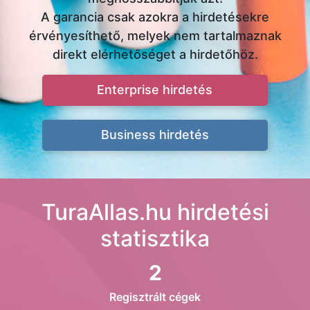
A garancia csak azokra a hirdetésekre
érvényesíthető, melyek nem tartalmaznak
direkt elérhetőséget a hirdetőhöz.
Enterprise hirdetés
Business hirdetés
TuraAllas.hu hirdetési
statisztika
2
Regisztrált cégek