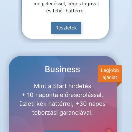
megjelenéssel, céges logóval
és fehér háttérrel.
Részletek
Business
Legjobb
ajánlat
Mint a Start hirdetés
+ 10 naponta előresorolással,
üzleti kék háttérrel, +30 napos
toborzási garanciával.