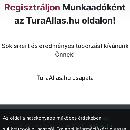
Regisztráljon
Munkaadóként
az TuraAllas.hu oldalon!
Sok sikert és eredményes toborzást kívánunk
Önnek!
TuraAllas.hu csapata
Az oldal a hatékonyabb működés érdekében
"Tura, Pest vármegyei régió állásportálja"
Minden jog fentartva © 2026.
TuraAllas.hu
sütiket(cookie) használ. További információkért olvassa