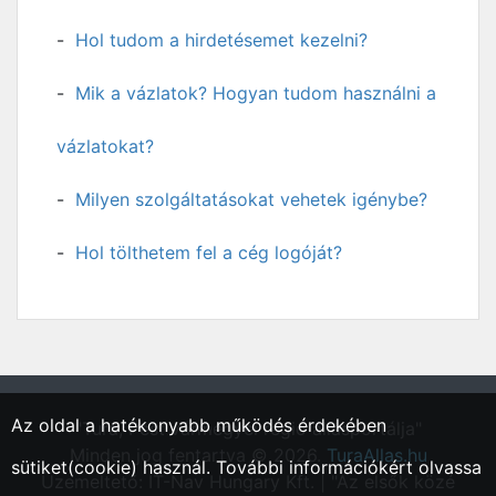
Hol tudom a hirdetésemet kezelni?
Mik a vázlatok? Hogyan tudom használni a
vázlatokat?
Milyen szolgáltatásokat vehetek igénybe?
Hol tölthetem fel a cég logóját?
Az oldal a hatékonyabb működés érdekében
"Tura, Pest vármegyei régió állásportálja"
Minden jog fentartva © 2026.
TuraAllas.hu
sütiket(cookie) használ. További információkért olvassa
Üzemeltető: IT-Nav Hungary Kft. | "Az elsők közé