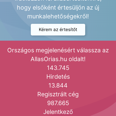
hogy elsőként értesüljön az új
munkalehetőségekről!
Kérem az értesítőt
Országos megjelenésért válassza az
AllasOrias.hu oldalt!
143.745
Hirdetés
13.844
Regisztrált cég
987.665
Jelentkező