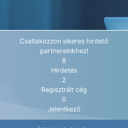
Csatlakozzon sikeres hirdető
partnereinkhez!
8
Hirdetés
2
Regisztrált cég
0
Jelentkező