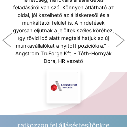
feladásáról van szó. Könnyen átlátható az
oldal, jól kezelhető az álláskeresői és a
munkáltatói felület is. A hirdetések
gyorsan eljutnak a jelöltek széles köréhez,
így rövid idő alatt megtalálhatjuk az új
munkavállalókat a nyitott pozíciókra." -
Angstrom TruForge Kft. - Tóth-Hornyák
Dóra, HR vezető
Iratkozzon fel állásértesítőnkre,