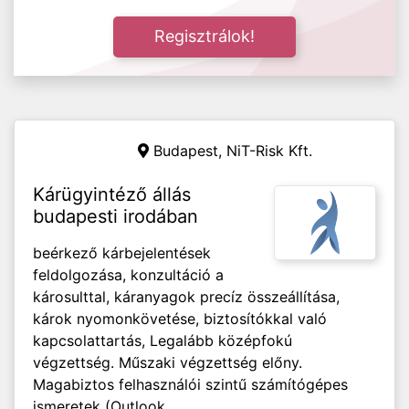
Regisztrálok!
Budapest, NiT-Risk Kft.
Kárügyintéző állás
budapesti irodában
beérkező kárbejelentések
feldolgozása, konzultáció a
károsulttal, káranyagok precíz összeállítása,
károk nyomonkövetése, biztosítókkal való
kapcsolattartás, Legalább középfokú
végzettség. Műszaki végzettség előny.
Magabiztos felhasználói szintű számítógépes
ismeretek (Outlook,...