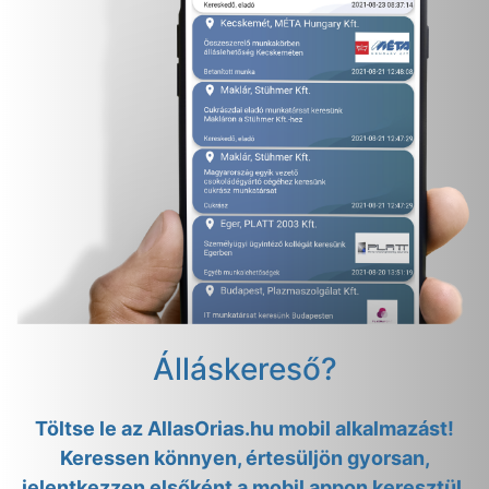
Álláskereső?
Töltse le az AllasOrias.hu mobil alkalmazást!
Keressen könnyen, értesüljön gyorsan,
jelentkezzen elsőként a mobil appon keresztül.