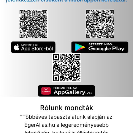
Rólunk mondták
"Többéves tapasztalatunk alapján az
EgerAllas.hu a legeredményesebb
lehetőség, ha lokális álláshirdetés