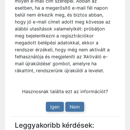
milyen e-mail cím szerepel. Abban az
esetben, ha a megerősítő e-mail fél napon
belül nem érkezik meg, és biztos abban,
hogy jó e-mail címet adott meg kövesse az
alábbi utasítások valamelyikét: próbáljon
meg bejelentkezni a regisztrációkor
megadott belépési adatokkal, ekkor a
rendszer érzékeli, hogy még nem aktivált a
felhasználója és megjeleníti az ’Aktiváló e-
mail újraküldése’ gombot, amelyre ha
rákattint, rendszerünk újraküldi a levelet.
Hasznosnak találta ezt az információt?
Igen
Nem
Leggyakoribb kérdések: