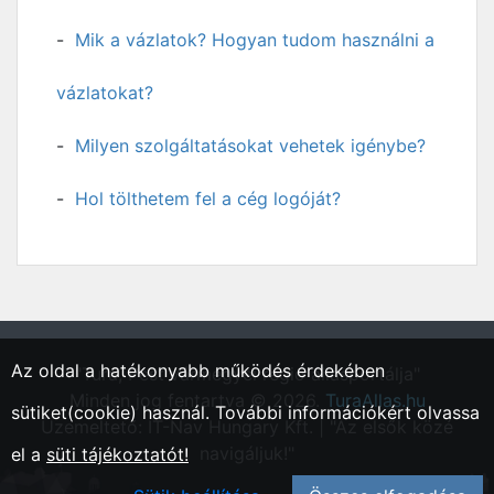
Mik a vázlatok? Hogyan tudom használni a
vázlatokat?
Milyen szolgáltatásokat vehetek igénybe?
Hol tölthetem fel a cég logóját?
Az oldal a hatékonyabb működés érdekében
"Tura, Pest vármegyei régió állásportálja"
Minden jog fentartva © 2026.
TuraAllas.hu
sütiket(cookie) használ. További információkért olvassa
Üzemeltető: IT-Nav Hungary Kft. | "Az elsők közé
navigáljuk!"
el a
süti tájékoztatót!