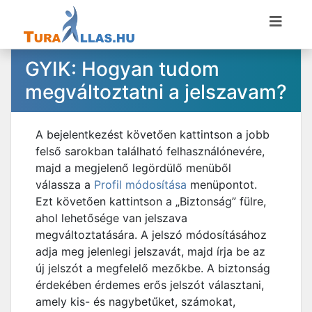
GYIK: Hogyan tudom
megváltoztatni a jelszavam?
A bejelentkezést követően kattintson a jobb
felső sarokban található felhasználónevére,
majd a megjelenő legördülő menüből
válassza a
Profil módosítása
menüpontot.
Ezt követően kattintson a „Biztonság” fülre,
ahol lehetősége van jelszava
megváltoztatására. A jelszó módosításához
adja meg jelenlegi jelszavát, majd írja be az
új jelszót a megfelelő mezőkbe. A biztonság
érdekében érdemes erős jelszót választani,
amely kis- és nagybetűket, számokat,