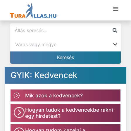
GYIK: Kedvencek
Mik azok a kedvencek?
Hogyan tudok a kedvencekbe rakni
egy hirdetést?
Hogyan tudom kezelni a