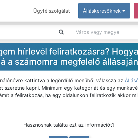
Ügyfélszolgálat
Álláskeresőknek
em hírlevél feliratkozásra? Hogya
á a számomra megfelelő állásajá
ználónévre kattintva a legördülő menüből válassza az
Állás
ket szeretne kapni. Minimum egy kategóriát és egy munkavégz
mít a feliratkozás, ha egy oldalunkon feliratkozik akkor mi
Hasznosnak találta ezt az információt?