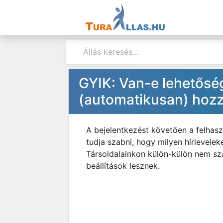
GYIK: Van-e lehetőség
(automatikusan) hozz
A bejelentkezést követően a felhas
tudja szabni, hogy milyen hírlevele
Társoldalainkon külön-külön nem szá
beállítások lesznek.