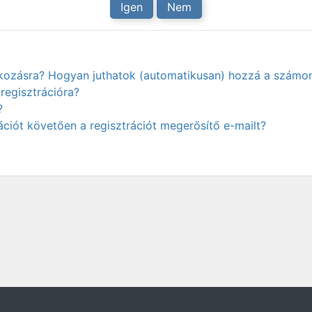
Igen
Nem
atkozásra? Hogyan juthatok (automatikusan) hozzá a számo
regisztrációra?
?
ciót követően a regisztrációt megerősítő e-mailt?