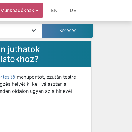
Munkaadóknak
EN
DE
n juthatok
nlatokhoz?
értesítő
menüpontot, ezután testre
és helyét ki kell választania.
nden oldalon ugyan az a hirlevél