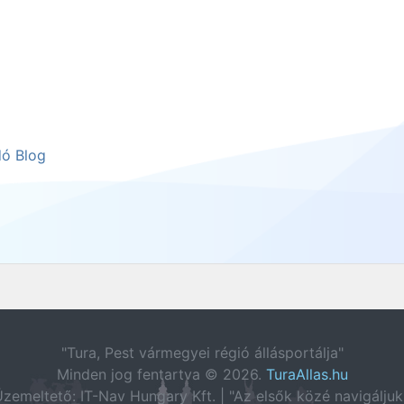
dó Blog
"Tura, Pest vármegyei régió állásportálja"
Minden jog fentartva © 2026.
TuraAllas.hu
zemeltető: IT-Nav Hungary Kft. | "Az elsők közé navigáljuk