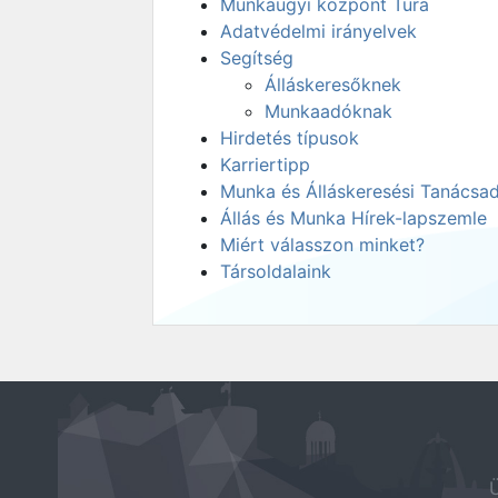
Munkaügyi központ Tura
Adatvédelmi irányelvek
Segítség
Álláskeresőknek
Munkaadóknak
Hirdetés típusok
Karriertipp
Munka és Álláskeresési Tanácsa
Állás és Munka Hírek-lapszemle
Miért válasszon minket?
Társoldalaink
Ü